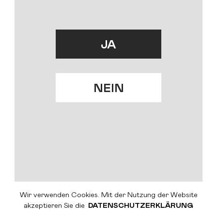
1. Okt 2024
BÄRNER
BIER
RUNDI
2024
JA
KONTAKT
MEHR DAZU
JA
DATENSCHUTZERKLÄRUNG
NEIN
MEHR DAZU
IMPRESSUM
NEIN
Wir verwenden Cookies. Mit der Nutzung der Website
akzeptieren Sie die
DATENSCHUTZERKLÄRUNG