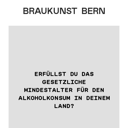
BRAU
KUNST
BERN
KATEGORIEN
AKTUELLES
KATEGORIEN
ALLE NEWS
132
UNSERE BIERE
EVENTS
34
WO GENIESSEN
FREUNDE
14
ERFÜLLST DU DAS
BIER
43
GESETZLICHE
DEIN BIER
TEAM
23
MINDESTALTER FÜR DEN
ALKOHOLKONSUM IN DEINEM
PRODUKTION
18
BRAUEREI
LAND?